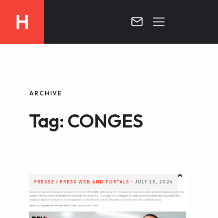
H
MOROCCO
CURRICULUM
MOROCCO NOW !
ARCHIVE
BIOGRAPHIE
VIDEOS ABOUT MOROCCO
Tag: CONGES
BLOG
MOROCCO :: MY COUNTRY
DOSSIER PRESS
CONTACT
TV
RADIO
PRESSE / PRESS
WEB AND PORTALS
•
JULY 23, 2024
WRITTEN PRESS