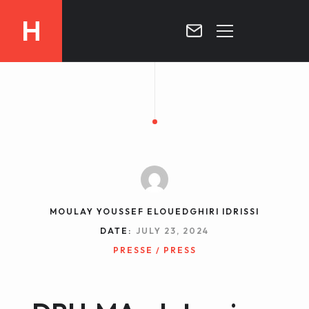
H
MOROCCO
CURRICULUM
MOROCCO NOW !
BIOGRAPHIE
VIDEOS ABOUT MOROCCO
BLOG
MOROCCO :: MY COUNTRY
DOSSIER PRESS
MOULAY YOUSSEF ELOUEDGHIRI IDRISSI
CONTACT
DATE:
JULY 23, 2024
TV
PRESSE / PRESS
RADIO
WRITTEN PRESS