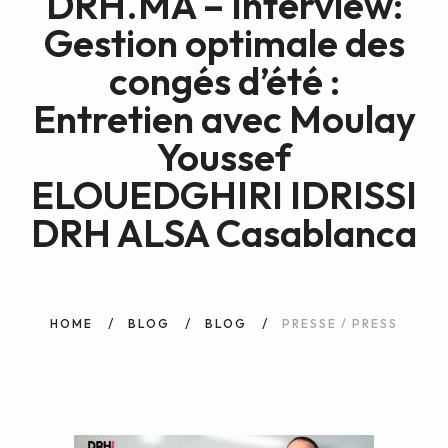
DRH.MA – Interview:
WEB AND PORTALS
Gestion optimale des
OTHER / AUTRES
congés d’été :
Entretien avec Moulay
Youssef
ELOUEDGHIRI IDRISSI
DRH ALSA Casablanca
HOME
BLOG
BLOG
PRESSE / PRESS