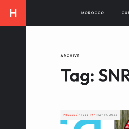
H
MOROCCO
CU
ARCHIVE
Tag: SN
PRESSE / PRESS
TV
•
MAY 19, 2022