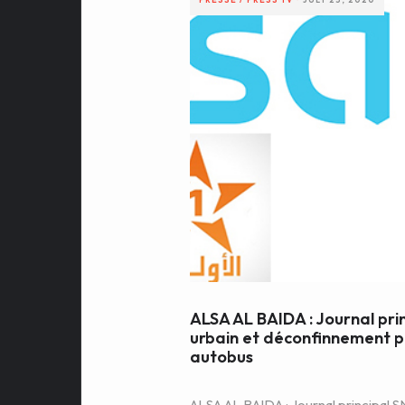
ALSA AL BAIDA : Journal pri
urbain et déconfinnement pr
autobus
ALSA AL BAIDA : Journal principal S