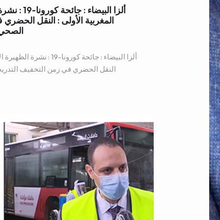
ألزا البيضاء
المغربية الأولى : النقل الحضري
الصحي 75 بالمائة من الطاقة الإست
ألزا البيضاء : جائحة كورونا-