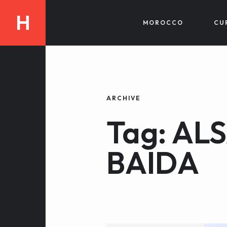
H
MOROCCO
CU
ARCHIVE
Tag: AL
BAIDA