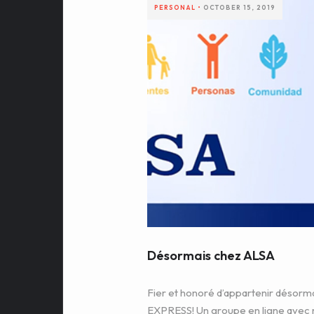
PERSONAL
•
OCTOBER 15, 2019
Désormais chez ALSA
Fier et honoré d’appartenir désor
EXPRESS! Un groupe en ligne avec mo