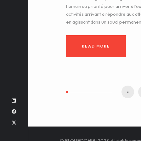
humain sa priorité pour arriver à l’
activités arrivant à répondre aux at
en agissant dans un souci permanent 
READ MORE
«
© ELOUEDGHIRI 2023. All rights reser