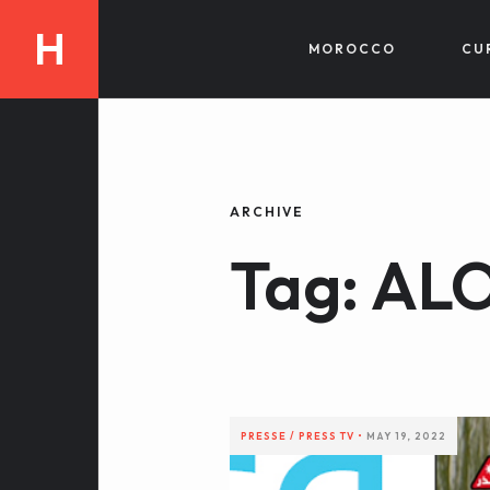
H
MOROCCO
CU
ARCHIVE
Tag: AL
PRESSE / PRESS
TV
•
MAY 19, 2022