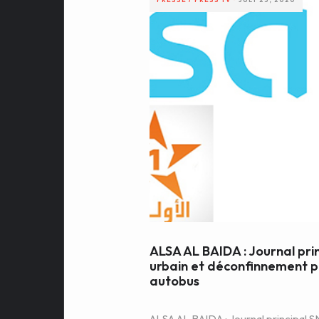
ALSA AL BAIDA : Journal pri
urbain et déconfinnement pr
autobus
ALSA AL BAIDA : Journal principal S