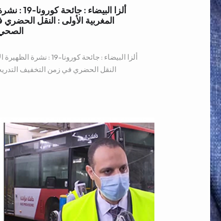
ألزا البيضاء
المغربية الأولى : النقل الحضري
الصحي 75 بالمائة من الطاقة الإست
ألزا البيضاء : جائحة كورونا-