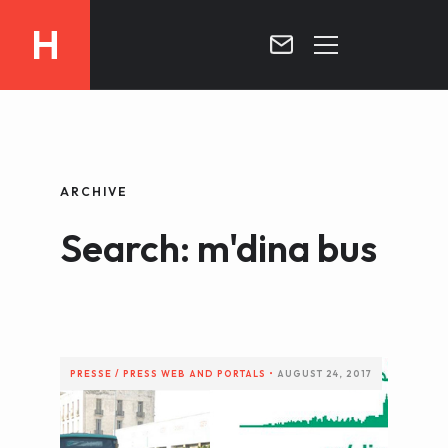
H
MOROCCO
CURRICULUM
MOROCCO NOW !
ARCHIVE
BIOGRAPHIE
VIDEOS ABOUT MOROCCO
Search: m'dina bus
BLOG
MOROCCO :: MY COUNTRY
DOSSIER PRESS
CONTACT
TV
RADIO
PRESSE / PRESS
WEB AND PORTALS
•
AUGUST 24, 2017
WRITTEN PRESS