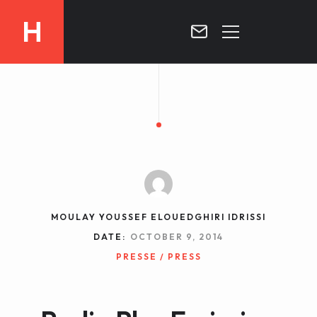
H
MOROCCO
CURRICULUM
MOROCCO NOW !
BIOGRAPHIE
VIDEOS ABOUT MOROCCO
BLOG
MOROCCO :: MY COUNTRY
DOSSIER PRESS
MOULAY YOUSSEF ELOUEDGHIRI IDRISSI
CONTACT
DATE:
OCTOBER 9, 2014
TV
PRESSE / PRESS
RADIO
WRITTEN PRESS