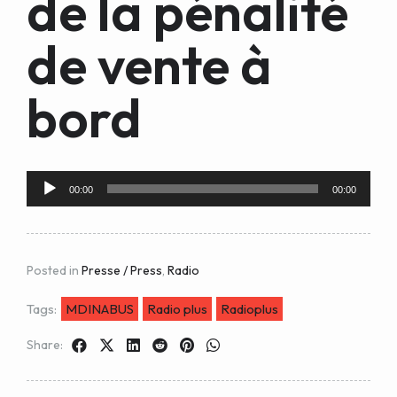
de la pénalité
de vente à
bord
Audio
00:00
00:00
Player
Posted in
Presse / Press
,
Radio
Tags:
MDINABUS
Radio plus
Radioplus
Share: