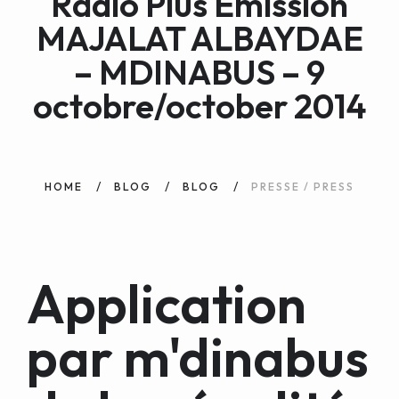
Radio Plus Emission
WEB AND PORTALS
MAJALAT ALBAYDAE
OTHER / AUTRES
– MDINABUS – 9
octobre/october 2014
HOME
BLOG
BLOG
PRESSE / PRESS
Application
par m'dinabus