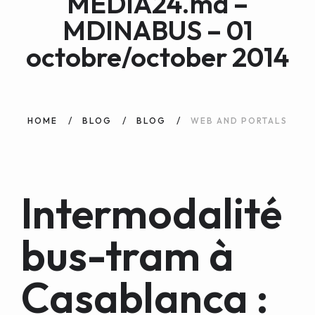
MEDIA24.ma –
WEB AND PORTALS
MDINABUS – 01
OTHER / AUTRES
octobre/october 2014
HOME
BLOG
BLOG
WEB AND PORTALS
Intermodalité
bus-tram à
Casablanca :