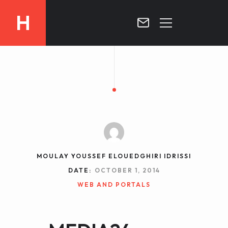
H
MOROCCO
CURRICULUM
MOROCCO NOW !
BIOGRAPHIE
VIDEOS ABOUT MOROCCO
BLOG
MOROCCO :: MY COUNTRY
DOSSIER PRESS
MOULAY YOUSSEF ELOUEDGHIRI IDRISSI
CONTACT
DATE:
OCTOBER 1, 2014
TV
WEB AND PORTALS
RADIO
WRITTEN PRESS