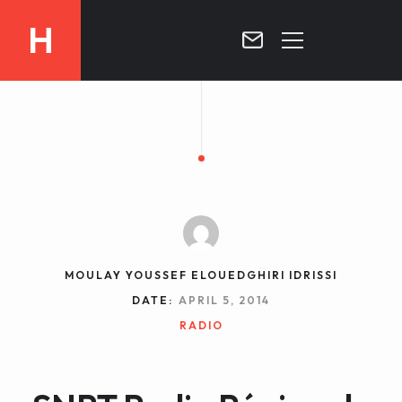
H
MOROCCO
CURRICULUM
MOROCCO NOW !
BIOGRAPHIE
VIDEOS ABOUT MOROCCO
BLOG
MOROCCO :: MY COUNTRY
DOSSIER PRESS
MOULAY YOUSSEF ELOUEDGHIRI IDRISSI
CONTACT
DATE:
APRIL 5, 2014
TV
RADIO
RADIO
WRITTEN PRESS