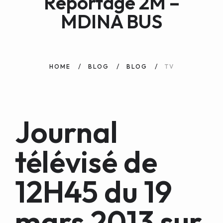
Reportage 2M –
WEB AND PORTALS
MDINA BUS
OTHER / AUTRES
HOME
BLOG
BLOG
TV
Journal
télévisé de
12H45 du 19
mars 2013 sur