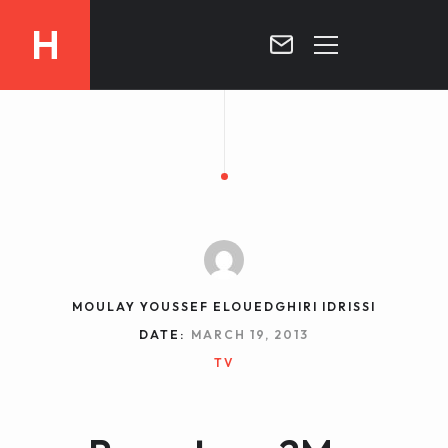
H
MOROCCO
CURRICULUM
MOROCCO NOW !
BIOGRAPHIE
VIDEOS ABOUT MOROCCO
BLOG
MOROCCO :: MY COUNTRY
DOSSIER PRESS
MOULAY YOUSSEF ELOUEDGHIRI IDRISSI
CONTACT
DATE:
MARCH 19, 2013
TV
TV
RADIO
WRITTEN PRESS